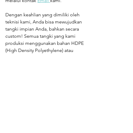
melalui kontak 
Email 
kami
. 
Dengan keahlian yang dimiliki oleh 
teknisi kami, Anda bisa mewujudkan 
tangki impian Anda, bahkan secara 
custom! Semua tangki yang kami 
produksi menggunakan bahan HDPE 
(High Density Polyethylene) atau 
Polypropylene yang bisa disesuaikan 
dengan kebutuhan industri Anda.
Tangki penyimpanan Thermoplastic 
juga cocok digunakan di lingkungan 
korosif, karena bahan yang satu ini 
tahan terhadap korosif dan bahan 
kimia, seperti asam dan basa.
Tangki 