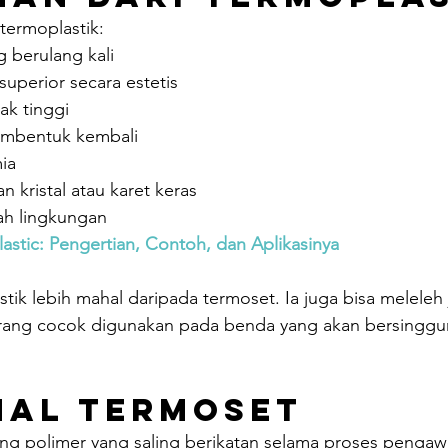
 termoplastik:
g berulang kali
 superior secara estetis
ak tinggi
bentuk kembali
ia
n kristal atau karet keras
ah lingkungan
astic: Pengertian, Contoh, dan Aplikasinya
tik lebih mahal daripada termoset. Ia juga bisa meleleh j
urang cocok digunakan pada benda yang akan bersingg
al Termoset
 polimer yang saling berikatan selama proses pengaw