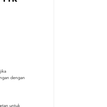
ika 
ungan dengan 
etan untuk 