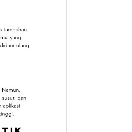
as tambahan 
imia yang 
 didaur ulang 
. Namun, 
 susut, dan 
aplikasi 
inggi.
stik