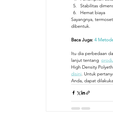
Stabilitas dimens
Hemat biaya
Sayangnya, termoset t
dibentuk.
Baca Juga: 
4 Metode
Itu dia perbedaan da
lanjut tentang  
produ
High Density Polyet
disini
. Untuk pertany
Anda, dapat dilakuka