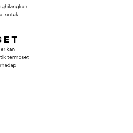
nghilangkan 
al untuk 
set
erikan 
tik termoset 
erhadap 