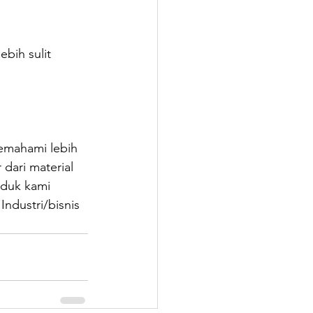
bih sulit 
memahami lebih 
 dari material 
oduk kami 
ndustri/bisnis 