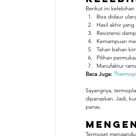
Berikut ini kelebihan
Bisa didaur ulan
Hasil akhir yang
Resistensi damp
Kemampuan mem
Tahan bahan kim
Pilihan permukaa
Manufaktur ram
Baca Juga: 
Thermopl
Sayangnya, termoplas
dipanaskan. Jadi, k
panas.
Mengen
Termoset mengandung