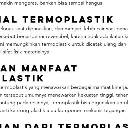
semakin mengeras, bahkan bisa sampai hangus.
al Termoplastik
lunak saat dipanaskan, dan menjadi lebih cair saat pan
ersebut benar-benar reversibel, karena tidak ada ikatan k
ik ini memungkinkan termoplastik untuk dicetak ulang dan
ifat fisik materialnya.
dan Manfaat 
lastik
termoplastik yang menawarkan berbagai manfaat kinerja
n tersebut umumnya menawarkan kekuatan tinggi, tahan
ntung pada resinnya, termoplastik bisa digunakan untuk 
erti kantong plastik atau komponen mekanis tegangan t
han dari Termopla