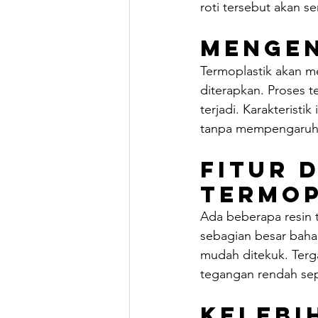
roti tersebut akan 
Mengen
Termoplastik akan me
diterapkan. Proses t
terjadi. Karakterist
tanpa mempengaruhi s
Fitur 
Termop
Ada beberapa resin 
sebagian besar baha
mudah ditekuk. Terga
tegangan rendah sep
Kelebi