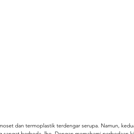
rmoset dan termoplastik terdengar serupa. Namun, kedua
yang sangat berbeda, lho. Dengan memahami perbedaan ki