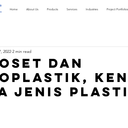
Home
About Us
Products
Services
Industries
Project Portfolios
7, 2022
2 min read
oset dan
oplastik, Ken
a Jenis Plast