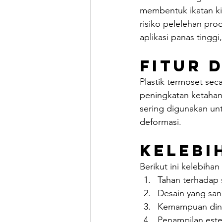
membentuk ikatan kim
risiko pelelehan pro
aplikasi panas tinggi
Fitur 
Plastik termoset sec
peningkatan ketahana
sering digunakan un
deformasi.
Kelebi
Berikut ini kelebihan
Tahan terhadap 
Desain yang sang
Kemampuan dindi
Penampilan este