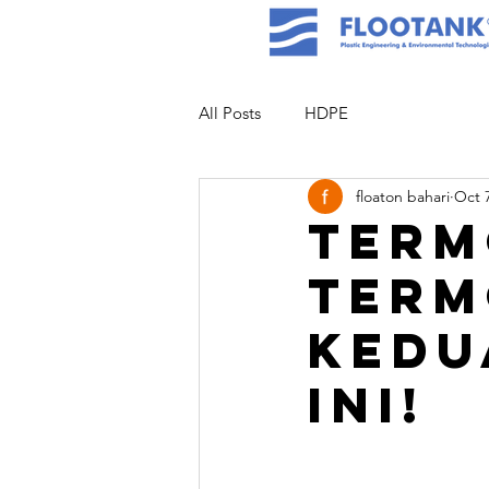
All Posts
HDPE
floaton bahari
Oct 
Term
Term
Kedu
Ini!