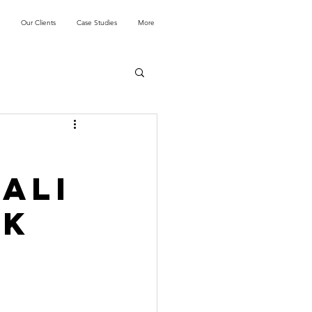
Our Clients
Case Studies
More
ali
ik