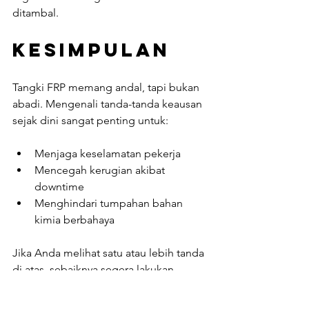
ditambal.
Kesimpulan
Tangki FRP memang andal, tapi bukan 
abadi. Mengenali tanda-tanda keausan 
sejak dini sangat penting untuk:
Menjaga keselamatan pekerja
Mencegah kerugian akibat 
downtime
Menghindari tumpahan bahan 
kimia berbahaya
Jika Anda melihat satu atau lebih tanda 
di atas, sebaiknya segera lakukan 
inspeksi menyeluruh
 atau konsultasi 
dengan pabrikan/professional. 