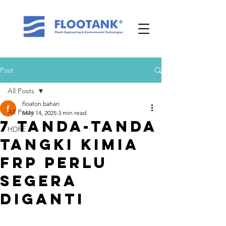
Post
All Posts
floaton bahari
All Posts
May 14, 2025
3 min read
7 Tanda-Tanda
HDPE
Tangki Kimia
FRP Perlu
Segera
Diganti