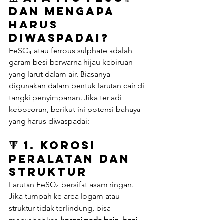
dan Mengapa 
Harus 
Diwaspadai?
FeSO₄ atau ferrous sulphate adalah 
garam besi berwarna hijau kebiruan 
yang larut dalam air. Biasanya 
digunakan dalam bentuk larutan cair di 
tangki penyimpanan. Jika terjadi 
kebocoran, berikut ini potensi bahaya 
yang harus diwaspadai:
🔻 
1. Korosi 
Peralatan dan 
Struktur
Larutan FeSO₄ bersifat asam ringan. 
Jika tumpah ke area logam atau 
struktur tidak terlindung, bisa 
menyebabkan 
korosi pada baja, besi, 