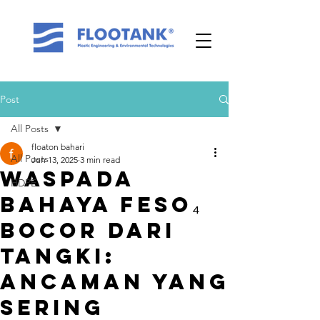
Post
All Posts
floaton bahari
All Posts
Jun 13, 2025
3 min read
Waspada
HDPE
Bahaya FeSO₄
Bocor dari
Tangki:
Ancaman yang
Sering