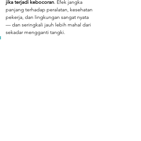
jika terjadi kebocoran
. Efek jangka 
panjang terhadap peralatan, kesehatan 
pekerja, dan lingkungan sangat nyata 
— dan seringkali jauh lebih mahal dari 
sekadar mengganti tangki.
Investasi dalam sistem 
penyimpanan yang benar = 
mencegah kerugian besar di 
masa depan.
Jika Anda mencari solusi tangki kimia 
Silinder ataupun rectangular yang 
ekonomis, praktis dan handal untuk 
pemakaian jangka panjang, HDPE dan 
Polypropylene adalah material yang 
patut dipertimbangkan untuk 
memenuhi kebutuhan produksi Anda 
dan jika Anda membutuhkan tangki 