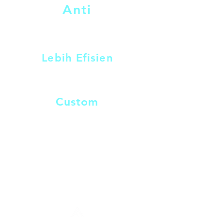
Anti
menekan risiko kerusakan, dan 
menghindari biaya besar akibat 
serangan chemical ke body tangki
penggantian isotank baru.
Lebih Efisien
daripada penggantian unit baru
Custom
sesuai kondisi isotank existing
A p l i k a s i U t a m a
ISOTANK untuk
Chemical Agresif