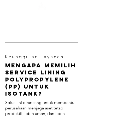
Kontaminasi chemical akibat
kontak langsung dengan material
metal yang terdegradasi
K e u n g g u l a n L a y a n a n
Mengapa memilih
service lining
Polypropylene
(PP) untuk
ISOTANK?
Solusi ini dirancang untuk membantu
perusahaan menjaga aset tetap
produktif, lebih aman, dan lebih