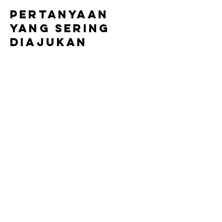
Pertanyaan
yang sering
diajukan
Apakah PP cocok untuk chemical
agresif
Secara umum, Polypropylene dikenal
memiliki ketahanan kimia yang baik
terhadap banyak larutan asam,
termasuk berbagai aplikasi chemical
agresif. Kesesuaian final tetap perlu
ditinjau berdasarkan konsentrasi,
temperatur, dan kondisi operasi aktual.