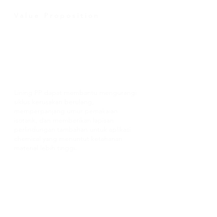
V a l u e P r o p o s i t i o n
Bukan sekadar
repair, tapi
proteksi aset
yang lebih
strategis
Lining PP dapat membantu mengurangi
siklus kerusakan berulang,
memperpanjang umur pemakaian
isotank, dan memberikan lapisan
perlindungan tambahan untuk aplikasi
chemical yang menuntut ketahanan
material lebih tinggi.
Cocok untuk perusahaan yang ingin:
Menekan risiko korosi internal pada
isotank chemical
Mengurangi potensi kebocoran dan
downtime