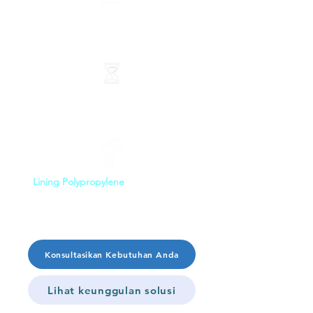
Korosi pada dinding internal tangki
metal
Downtime, repair berulang, risiko
kebocoran, dan kontaminasi produk
Lining Polypropylene
untuk proteksi
internal yang lebih tahan chemical
Konsultasikan Kebutuhan Anda
Lihat keunggulan solusi