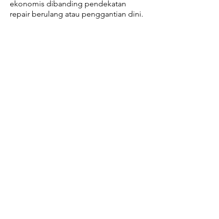
ekonomis dibanding pendekatan
repair berulang atau penggantian dini.
Tahan Chemical
Agresif
Polypropylene (PP) memberikan lapisan
proteksi internal yang membantu
memisahkan chemical agresif dari dinding
isotank metal sehingga risiko korosi dapat
ditekan secara signifikan.
Lebih Hemat
daripada Ganti
Tangki
Lining membantu memperpanjang umur
pakai isotank existing tanpa harus langsung
berinvestasi pada unit baru yang biayanya