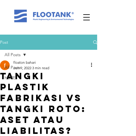
Post
All Posts
floaton bahari
All Posts
Jun 9, 2022
3 min read
Tangki
HDPE
Plastik
Fabrikasi vs
Tangki Roto:
Aset atau
Liabilitas?