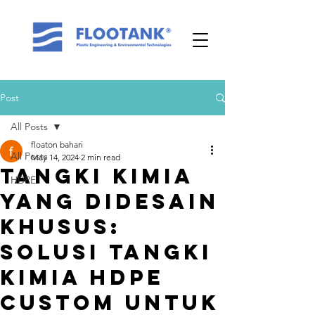
Post
All Posts
floaton bahari
All Posts
May 14, 2024
2 min read
Tangki Kimia
HDPE
yang Didesain
Khusus:
Solusi Tangki
Kimia HDPE
Custom untuk