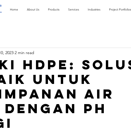
Home
About Us
Products
Services
Industries
Project Portfolios
10, 2023
2 min read
ki HDPE: Solu
aik untuk
impanan Air
i dengan pH
gi