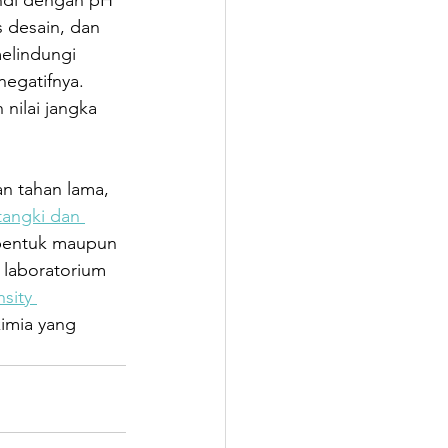
indi dengan pH 
 desain, dan 
elindungi 
egatifnya. 
nilai jangka 
n tahan lama, 
angki dan 
 bentuk maupun 
 laboratorium 
sity 
imia yang 