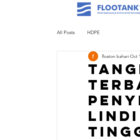
All Posts
HDPE
floaton bahari
Oct 
Tang
Terb
Peny
Lind
Ting