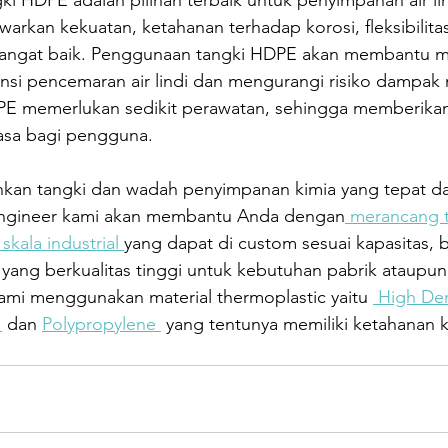
ki HDPE adalah pilihan terbaik untuk penyimpanan air l
arkan kekuatan, ketahanan terhadap korosi, fleksibilitas
sangat baik. Penggunaan tangki HDPE akan membantu m
nsi pencemaran air lindi dan mengurangi risiko dampak n
DPE memerlukan sedikit perawatan, sehingga memberikan 
iasa bagi pengguna.
an tangki dan wadah penyimpanan kimia yang tepat da
Engineer kami akan membantu Anda dengan
 merancang t
ala industrial 
yang dapat di custom sesuai kapasitas,
yang berkualitas tinggi untuk kebutuhan pabrik ataupun
ami menggunakan material thermoplastic yaitu 
 High Den
 
 dan 
Polypropylene 
 yang tentunya memiliki ketahanan k