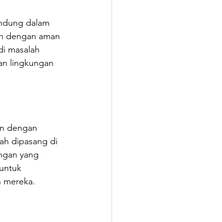
andung dalam 
an dengan aman 
di masalah 
an lingkungan 
an dengan 
ah dipasang di 
ngan yang 
untuk 
 mereka.