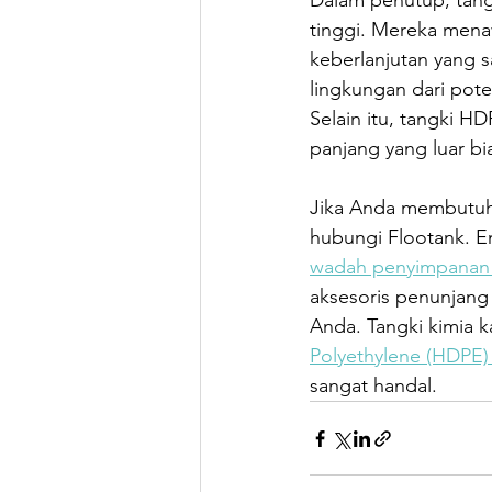
Dalam penutup, tang
tinggi. Mereka menaw
keberlanjutan yang 
lingkungan dari pote
Selain itu, tangki H
panjang yang luar b
Jika Anda membutuhk
hubungi Flootank. 
wadah penyimpanan sk
aksesoris penunjang 
Anda. Tangki kimia k
Polyethylene (HDPE)
sangat handal. 