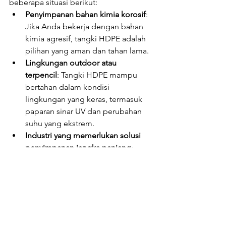
beberapa situasi berikut:
Penyimpanan bahan kimia korosif
: 
Jika Anda bekerja dengan bahan 
kimia agresif, tangki HDPE adalah 
pilihan yang aman dan tahan lama.
Lingkungan outdoor atau 
terpencil
: Tangki HDPE mampu 
bertahan dalam kondisi 
lingkungan yang keras, termasuk 
paparan sinar UV dan perubahan 
suhu yang ekstrem.
Industri yang memerlukan solusi 
penyimpanan jangka panjang
: 
Tangki HDPE memberikan 
ketahanan dan umur pakai yang 
panjang dengan perawatan 
minimal, menjadikannya investasi 
yang ekonomis dalam jangka 
panjang.