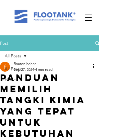
Post
All Posts
floaton bahari
All Posts
Sep 27, 2024
4 min read
Panduan
HDPE
Memilih
Tangki Kimia
yang Tepat
untuk
Kebutuhan