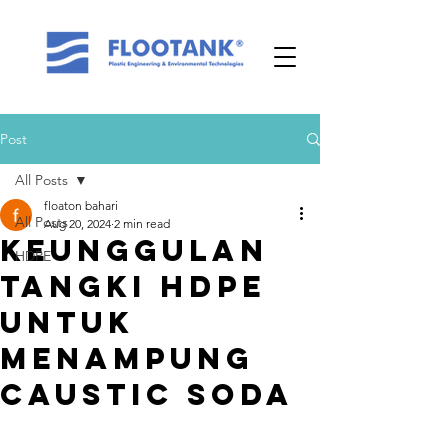
Post
All Posts
floaton bahari
All Posts
Aug 20, 2024
2 min read
Keunggulan
HDPE
Tangki HDPE
untuk
Menampung
Caustic Soda