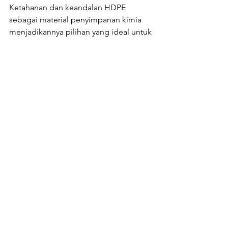
Ketahanan dan keandalan HDPE 
sebagai material penyimpanan kimia 
menjadikannya pilihan yang ideal untuk 
industri yang mengutamakan 
keselamatan dan efisiensi operasional.
Jika Anda membutuhkan tangki dan 
wadah penyimpanan kimia yang tepat 
dan tahan lama, hubungi Flootank. 
Engineer kami akan membantu Anda 
dengan
 merancang tangki dan wadah 
penyimpanan skala industrial 
yang 
dapat di custom sesuai kapasitas, 
bentuk maupun aksesoris penunjang 
yang berkualitas tinggi untuk 
kebutuhan pabrik ataupun 
laboratorium Anda. Tangki kimia kami 
menggunakan material thermoplastic 
yaitu 
 High Density Polyethylene 