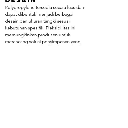
Polypropylene tersedia secara luas dan 
dapat dibentuk menjadi berbagai 
desain dan ukuran tangki sesuai 
kebutuhan spesifik. Fleksibilitas ini 
memungkinkan produsen untuk 
merancang solusi penyimpanan yang 
optimal untuk berbagai jenis bahan 
makanan.
Kesimpulan
Polypropylene adalah material yang 
sangat cocok untuk digunakan sebagai 
tangki simpan bahan makanan berkat 
berbagai keunggulannya. Dari 
kestabilan kimia dan ketahanan suhu 
tinggi, hingga kemudahan 
pembersihan dan ramah lingkungan, 
polypropylene menawarkan solusi 