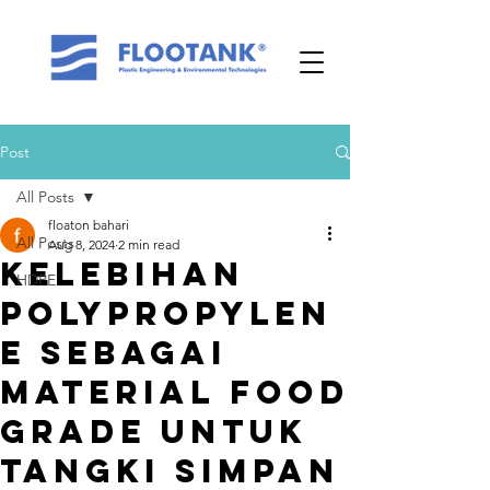
Post
All Posts
floaton bahari
All Posts
Aug 8, 2024
2 min read
Kelebihan
HDPE
Polypropylen
e sebagai
Material Food
Grade untuk
Tangki Simpan