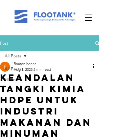
Post
All Posts
floaton bahari
All Posts
Aug 1, 2023
2 min read
Keandalan
HDPE
Tangki Kimia
HDPE untuk
Industri
Makanan dan
Minuman