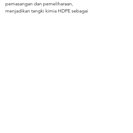
pemasangan dan pemeliharaan, 
menjadikan tangki kimia HDPE sebagai 
pilihan yang sangat baik dan dipercaya 
oleh industri makanan dan minuman. 
Dengan menggunakan tangki kimia 
HDPE, perusahaan dapat memastikan 
kualitas produk mereka dan memenuhi 
standar keamanan yang ketat, 
memberikan kepercayaan pada 
konsumen, dan menjaga reputasi 
bisnis mereka.
Jika Anda membutuhkan tangki dan 
wadah penyimpanan kimia yang tepat 
dan tahan lama, hubungi Flootank. 
Engineer kami akan membantu Anda 
dengan
 merancang tangki dan wadah 
penyimpanan skala industrial 
yang 
dapat di custom sesuai kapasitas, 