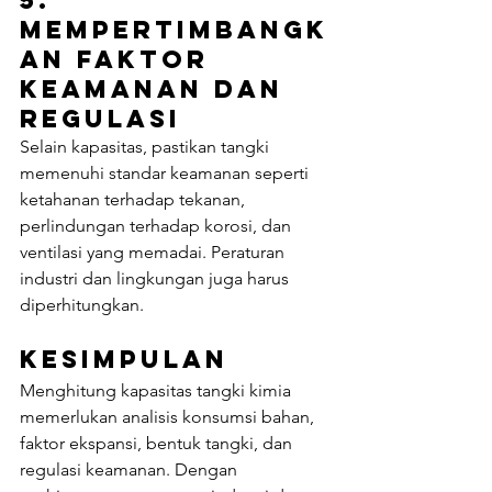
Mempertimbangk
an Faktor 
Keamanan dan 
Regulasi
Selain kapasitas, pastikan tangki 
memenuhi standar keamanan seperti 
ketahanan terhadap tekanan, 
perlindungan terhadap korosi, dan 
ventilasi yang memadai. Peraturan 
industri dan lingkungan juga harus 
diperhitungkan.
Kesimpulan
Menghitung kapasitas tangki kimia 
memerlukan analisis konsumsi bahan, 
faktor ekspansi, bentuk tangki, dan 
regulasi keamanan. Dengan 