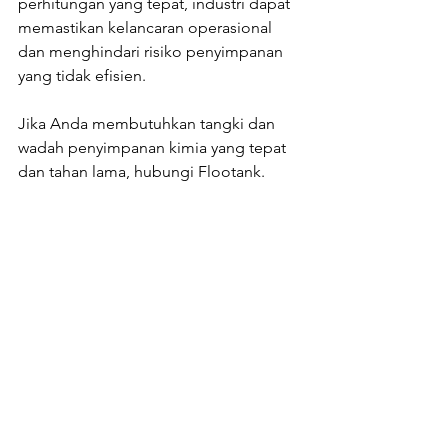
perhitungan yang tepat, industri dapat 
memastikan kelancaran operasional 
dan menghindari risiko penyimpanan 
yang tidak efisien.
Jika Anda membutuhkan tangki dan 
wadah penyimpanan kimia yang tepat 
dan tahan lama, hubungi Flootank. 
Engineer kami akan membantu Anda 
dengan
 merancang tangki dan wadah 
penyimpanan skala industrial 
yang 
dapat di custom sesuai kapasitas, 
bentuk maupun aksesoris penunjang 
yang berkualitas tinggi untuk 
kebutuhan pabrik ataupun 
laboratorium Anda. Tangki kimia kami 
menggunakan material thermoplastic 
yaitu 
 High Density Polyethylene 
(HDPE) 
 dan 
Polypropylene 
 yang 